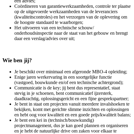
een advies;
Coördineren van garantiewerkzaamheden, controle ter plaatse
op de uitgevoerde werkzaamheden van de leveranciers
(kwaliteitscontroles) en het verzorgen van de oplevering om
de hoogste standaard te waarborgen;
Het uitvoeren van een technische schouw/
onderhoudsinspectie naar de staat van het gebouw en brengt
daar een verslag/advies over uit;
Wie ben jij?
Je beschikt over minimaal een afgeronde MBO-4 opleiding;
Enige jaren werkervaring in een soortgelijke functie
(vastgoed, bouwkunde en/of een technische achtergrond);
Communicatie is de key; jij bent dus representatief, staat
stevig in je schoenen, bent communicatief ijzersterk,
daadkrachtig, oplossingsgericht en een fijne gesprekspartner;
Je bent in staat om projecten vanuit meerdere invalshoeken te
bekijken, komt met gerichte slimme inzichten en oplossingen
en hebt oog voor kwaliteit en een goede prijs/kwaliteit balans;
Je bent een kei in (technisch/bouwkundig)
projectmanagement, dus je kan goed plannen en organiseren
en je hebt de natuurlijke drive om zaken voor elkaar te