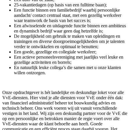
25-vakantiedagen (op basis van een fulltime baan);
Een functie binnen een familiebedrijf waarbij persoonlijke
aandacht/ contact centraal staat, met een gezellig werksfeer
waar teamwork de basis van het succes is;
Een afwisselende en uitdagende functie binnen een ambitieus
en dynamisch bedrijf waar geen dag hetzelfde is;
De mogelijkheid om gebruik te maken van opleidingen en
trainingen en diverse doorgroeimogelijkheden om je talenten
verder te ontwikkelen en optimaal te benutten;
Een goede, gezellige en collegiale werksfeer;
Een actieve personeelsvereniging met jaarlijks veel leuke en
gezellige activiteiten en borrels;
En natuurlijk leuke collega’s die samen met u onze klanten
willen ontzorgen.
Onze opdrachtgever is hét landelijke en deskundige loket voor alle
VvE-diensten. Hier vind je alle diensten voor VvE onder één dak:
van financieel administratief beheer tot bouwkundig advies en
technisch beheer. Ons werk voeren wij uit vanuit verschillende
vestigen in het land. Wij zijn een deskundig partner voor de VvE die
op een persoonlijke en betrokken manier de regie voert over alle
VvE-diensten waar de klant behoefte aan heeft. Goede
communicatie en een efficiënt proces staan daarbij voorop. Het